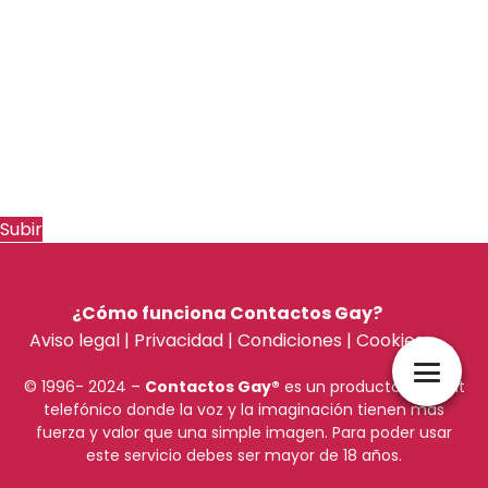
Cabanillas
Marchamalo
Villanueva
Torrejón
Pioz
Yebes
Sigüenza
Subir
¿Cómo funciona Contactos Gay?
Aviso legal
|
Privacidad
|
Condiciones
|
Cookies
© 1996- 2024 –
Contactos Gay
®
es un producto de chat
telefónico donde la voz y la imaginación tienen más
fuerza y valor que una simple imagen. Para poder usar
este servicio debes ser mayor de 18 años.