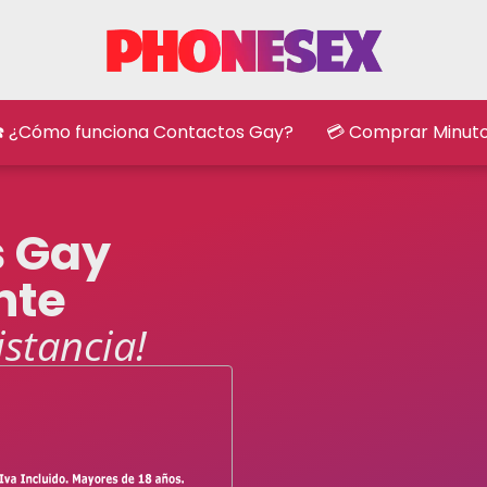
️ ¿Cómo funciona Contactos Gay?
💳 Comprar Minut
s Gay
nte
istancia!