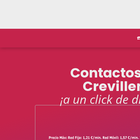
☎
Contacto
Creville
¡a un click de d