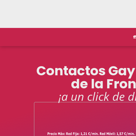
☎
Contactos Gay
de la Fro
¡a un click de d