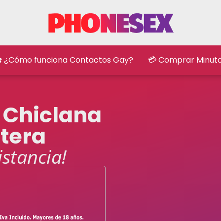
️ ¿Cómo funciona Contactos Gay?
💳 Comprar Minut
 Chiclana
ntera
istancia!