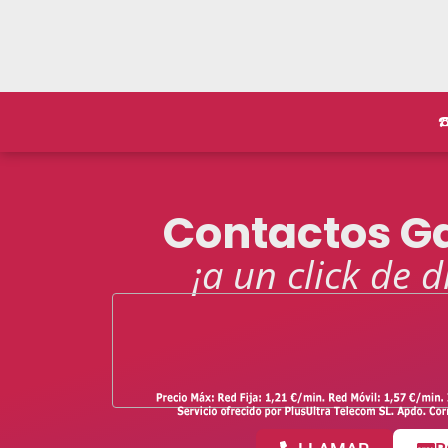
☎
Contactos Ga
¡a un click de d