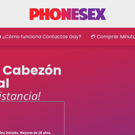
️ ¿Cómo funciona Contactos Gay?
💳 Comprar Minut
y Cabezón
al
istancia!