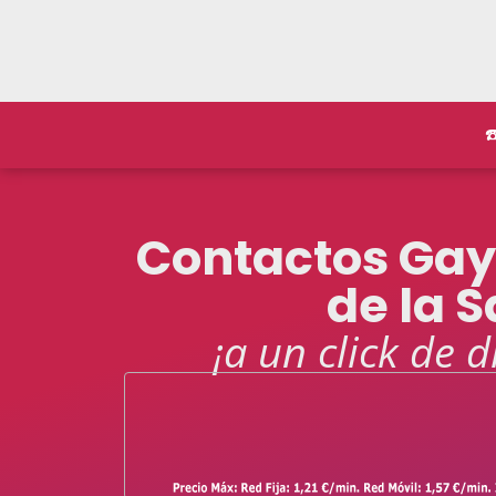
☎
Contactos Ga
de la S
¡a un click de d