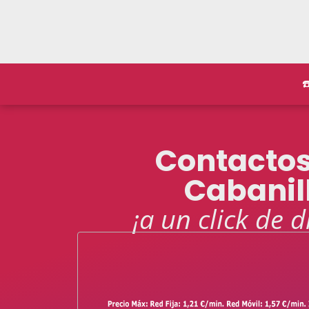
☎
Contacto
Cabanil
¡a un click de d