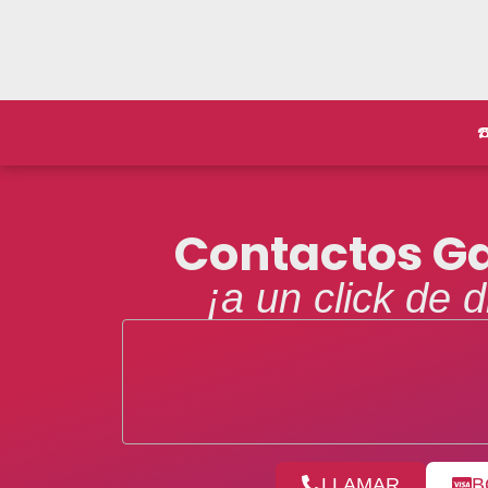
☎
Contactos Ga
¡a un click de d
LLAMAR
B