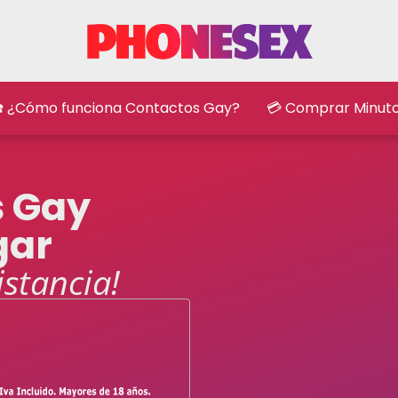
️ ¿Cómo funciona Contactos Gay?
💳 Comprar Minut
s Gay
gar
istancia!