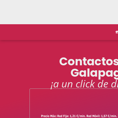
☎
Contacto
Galapa
¡a un click de d