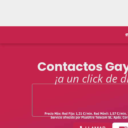
☎
Contactos Ga
¡a un click de d