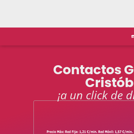
☎
Contactos 
Cristób
¡a un click de d