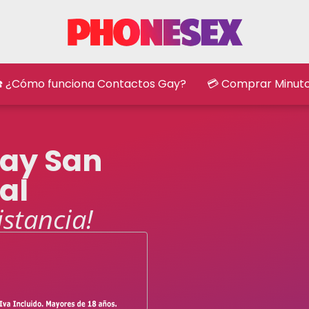
️ ¿Cómo funciona Contactos Gay?
💳 Comprar Minut
Gay San
al
istancia!