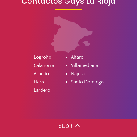
Contactos Gays La Rioja
Logroño
Alfaro
Calahorra
Villamediana
Arnedo
Nájera
Haro
Santo Domingo
Lardero
Subir