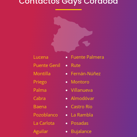
Contactos Gays Córdoba
Lucena
Fuente Palmera
Puente Genil
Rute
Montilla
Fernán-Núñez
Priego
Montoro
Palma
Villanueva
Cabra
Almodóvar
Baena
Castro Río
Pozoblanco
La Rambla
La Carlota
Posadas
Aguilar
Bujalance